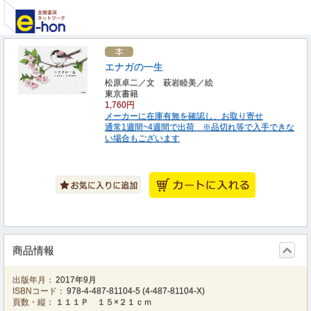
エナガの一生
松原卓二／文 萩岩睦美／絵
東京書籍
1,760円
メーカーに在庫有無を確認し、お取り寄せ
通常1週間~4週間で出荷 ※品切れ等で入手できな
い場合もございます
商品情報
出版年月：
2017年9月
ISBNコード：
978-4-487-81104-5
(
4-487-81104-X
)
頁数・縦：
１１１Ｐ １５×２１ｃｍ