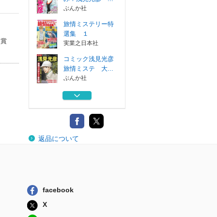
ぶんか社
旅情ミステリー特
選集 １
受賞
実業之日本社
コミック浅見光彦
旅情ミステ 大...
ぶんか社
「須磨明石」殺人
事件
徳間書店
人形事件 須美ち
返品について
ゃんは名探偵！？
光文社
まんがでイッキ読
み！浅見光彦 ...
ぶんか社
facebook
旅情ミステリー特
X
選集 １