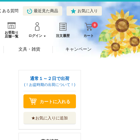
くある質問
最近見た商品
お気に入り
0
お受取り
ログイン
注文履歴
カート
店舗一覧
文具・雑貨
キャンペーン
通常１～２日で出荷
(！お盆時期の出荷について！)
カートに入れる
★お気に入りに追加