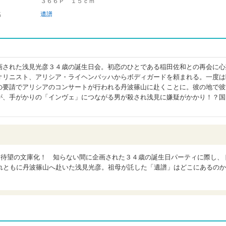
３６６Ｐ １５ｃｍ
名
遺譜
画された浅見光彦３４歳の誕生日会。初恋のひとである稲田佐和との再会に心
オリニスト、アリシア・ライヘンバッハからボディガードを頼まれる。一度は
の要請でアリシアのコンサートが行われる丹波篠山に赴くことに。彼の地で彼
が、手がかりの「インヴェ」につながる男が殺され浅見に嫌疑がかかり！？国
、待望の文庫化！ 知らない間に企画された３４歳の誕生日パーティに際し、
れともに丹波篠山へ赴いた浅見光彦。祖母が託した「遺譜」はどこにあるのか