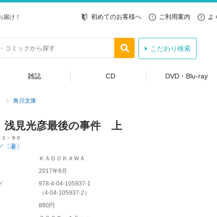
初めてのお客様へ
ご利用案内
よ
お届け！
こだわり検索
雑誌
CD
DVD・Blu-ray
角川文庫
 浅見光彦最後の事件 上
う１－９０
／〔著〕
ＫＡＤＯＫＡＷＡ
2017年9月
ド
978-4-04-105937-1
（
4-04-105937-2
）
880円