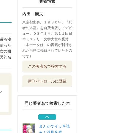
著者情報
内田 康夫
東京都出身。１９８０年、『死
者の木霊』を自費出版してデビ
ュー。０８年３月、第１１回日
躍る浅
本ミステリー文学大賞を受賞
（本データはこの書籍が刊行さ
断った
れた当時に掲載されていたもの
女の祖
です）
民的名
コミック浅見光彦
この著者名で検索する
旅情ミステ 大...
ぶんか社
新刊パトロールに登録
「須磨明石」殺人
事件
ド
徳間書店
同じ著者名で検索した本
人形事件 須美ち
ゃんは名探偵！？
光文社
まんがでイッキ読
み！浅見光彦 ...