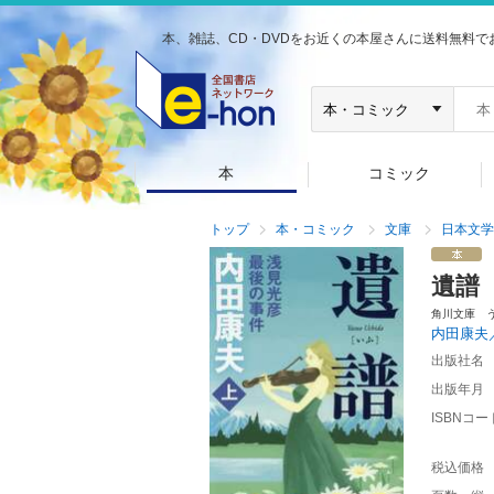
本、雑誌、CD・DVDをお近くの本屋さんに送料無料で
本
コミック
トップ
本・コミック
文庫
日本文学
遺譜
角川文庫 
内田康夫
出版社名
出版年月
ISBNコー
税込価格