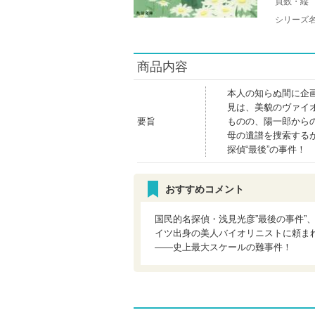
頁数・縦
シリーズ
商品内容
本人の知らぬ間に企
見は、美貌のヴァイ
要旨
ものの、陽一郎から
母の遺譜を捜索する
探偵“最後”の事件！
おすすめコメント
国民的名探偵・浅見光彦”最後の事件”
イツ出身の美人バイオリニストに頼ま
――史上最大スケールの難事件！