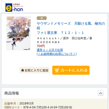
サウザンドメモリーズ 天駆ける鳳、極光の
桜
ファミ通文庫 Ｔ１２－１－１
Ａｋａｔｓｕｋｉ／原作 田口仙年堂／著
ＫＡＤＯＫＡＷＡ
704円
通常１～２日で出荷
(！お盆時期の出荷について！)
商品情報
出版年月：
2018年3月
ISBNコード：
978-4-04-735100-4
(
4-04-735100-8
)