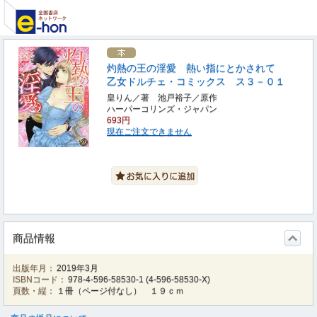
灼熱の王の淫愛 熱い指にとかされて
乙女ドルチェ・コミックス ス３－０１
皇りん／著 池戸裕子／原作
ハーパーコリンズ・ジャパン
693円
現在ご注文できません
商品情報
出版年月：
2019年3月
ISBNコード：
978-4-596-58530-1
(
4-596-58530-X
)
頁数・縦：
１冊（ページ付なし） １９ｃｍ