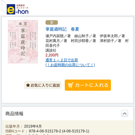
掌篇歳時記 春夏
瀬戸内寂聴／著 絲山秋子／著 伊坂幸太郎／著
花村萬月／著 村田沙耶香／著 津村節子／著 村
田喜代子
講談社
2,200円
通常１～２日で出荷
(！お盆時期の出荷について！)
商品情報
出版年月：
2019年4月
ISBNコード：
978-4-06-515179-2
(
4-06-515179-1
)