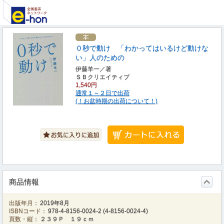
０秒で動け 「わかってはいるけど動けな
い」人のための
伊藤羊一／著
ＳＢクリエイティブ
1,540円
通常１～２日で出荷
(！お盆時期の出荷について！)
商品情報
出版年月：
2019年8月
ISBNコード：
978-4-8156-0024-2
(
4-8156-0024-4
)
頁数・縦：
２３９Ｐ １９ｃｍ