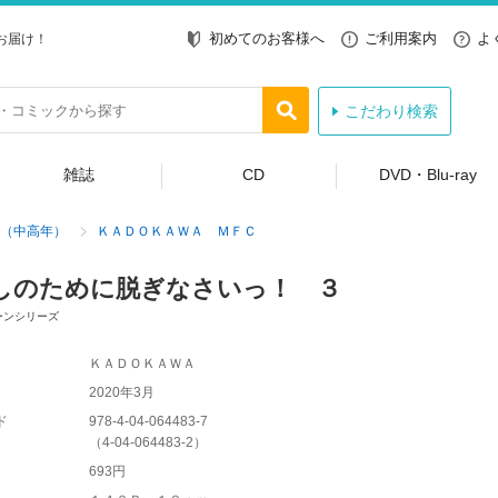
初めてのお客様へ
ご利用案内
よ
お届け！
こだわり検索
雑誌
CD
DVD・Blu-ray
（中高年）
ＫＡＤＯＫＡＷＡ ＭＦＣ
しのために脱ぎなさいっ！ ３
ーンシリーズ
ＫＡＤＯＫＡＷＡ
2020年3月
ド
978-4-04-064483-7
（
4-04-064483-2
）
693円