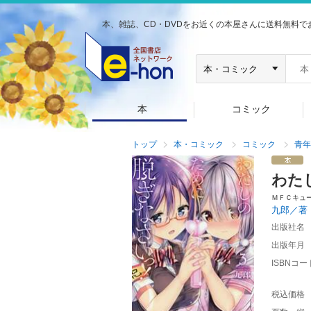
本、雑誌、CD・DVDをお近くの本屋さんに送料無料で
本
コミック
トップ
本・コミック
コミック
青年
わた
ＭＦＣキュ
九郎／著
出版社名
出版年月
ISBNコー
税込価格