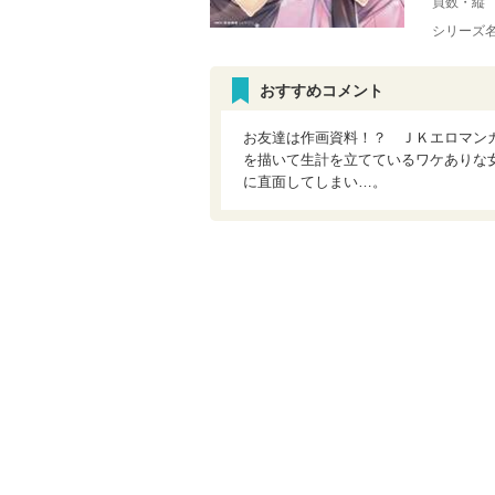
頁数・縦
シリーズ
おすすめコメント
お友達は作画資料！？ ＪＫエロマン
を描いて生計を立てているワケありな
に直面してしまい…。