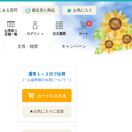
くある質問
最近見た商品
お気に入り
0
お受取り
ログイン
注文履歴
カート
店舗一覧
文具・雑貨
キャンペーン
通常１～２日で出荷
(！お盆時期の出荷について！)
カートに入れる
★お気に入りに追加
わたしのために脱
ぎなさいっ！ ９
ＫＡＤＯＫＡＷＡ