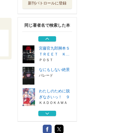
新刊パトロールに登録
「三方よし」の家
庭論 廣池千九...
ＰＨＰ研究所
同じ著者名で検索した本
わたしのために脱
ぎなさいっ！ ８
ＫＡＤＯＫＡＷＡ
宮藤官九郎脚本Ｓ
ＴＲＥＥＴ Ｋ...
ＰＯＳＴ
なにもしない絶景
パレード
わたしのために脱
ぎなさいっ！ ９
ＫＡＤＯＫＡＷＡ
「三方よし」の家
庭論 廣池千九...
ＰＨＰ研究所