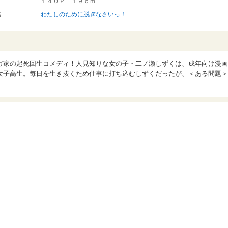
１４０Ｐ １９ｃｍ
名
わたしのために脱ぎなさいっ！
ガ家の起死回生コメディ！人見知りな女の子・二ノ瀬しずくは、成年向け漫画
女子高生。毎日を生き抜くため仕事に打ち込むしずくだったが、＜ある問題＞