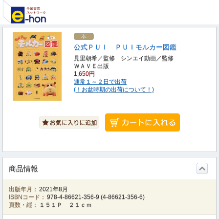
公式ＰＵＩ ＰＵＩモルカー図鑑
見里朝希／監修 シンエイ動画／監修
ＷＡＶＥ出版
1,650円
通常１～２日で出荷
(！お盆時期の出荷について！)
商品情報
出版年月：
2021年8月
ISBNコード：
978-4-86621-356-9
(
4-86621-356-6
)
頁数・縦：
１５１Ｐ ２１ｃｍ