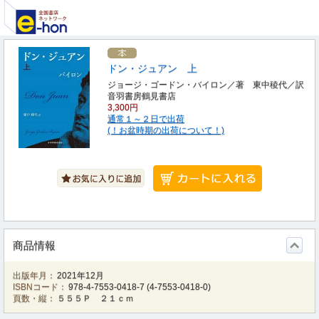
ドン・ジュアン 上
ジョージ・ゴードン・バイロン／著 東中稜代／訳
音羽書房鶴見書店
3,300円
通常１～２日で出荷
(！お盆時期の出荷について！)
商品情報
出版年月：
2021年12月
ISBNコード：
978-4-7553-0418-7
(
4-7553-0418-0
)
頁数・縦：
５５５Ｐ ２１ｃｍ