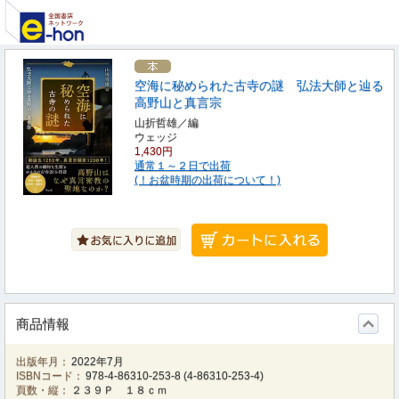
空海に秘められた古寺の謎 弘法大師と辿る
高野山と真言宗
山折哲雄／編
ウェッジ
1,430円
通常１～２日で出荷
(！お盆時期の出荷について！)
商品情報
出版年月：
2022年7月
ISBNコード：
978-4-86310-253-8
(
4-86310-253-4
)
頁数・縦：
２３９Ｐ １８ｃｍ