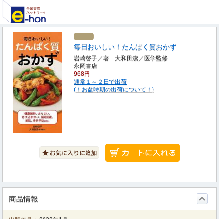
毎日おいしい！たんぱく質おかず
岩崎啓子／著 大和田潔／医学監修
永岡書店
968円
通常１～２日で出荷
(！お盆時期の出荷について！)
商品情報