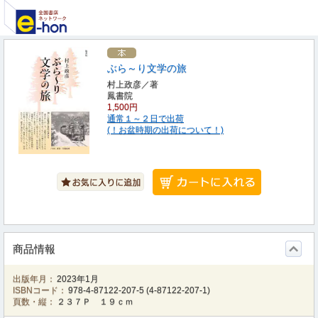
ぶら～り文学の旅
村上政彦／著
鳳書院
1,500円
通常１～２日で出荷
(！お盆時期の出荷について！)
商品情報
出版年月：
2023年1月
ISBNコード：
978-4-87122-207-5
(
4-87122-207-1
)
頁数・縦：
２３７Ｐ １９ｃｍ