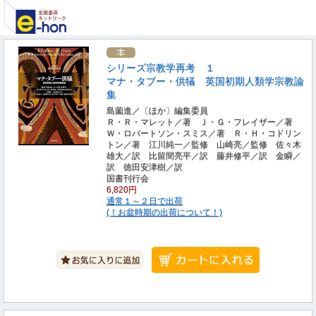
シリーズ宗教学再考 １
マナ・タブー・供犠 英国初期人類学宗教論
集
島薗進／〔ほか〕編集委員
Ｒ・Ｒ・マレット／著 Ｊ・Ｇ・フレイザー／著
Ｗ・ロバートソン・スミス／著 Ｒ・Ｈ・コドリン
トン／著 江川純一／監修 山崎亮／監修 佐々木
雄大／訳 比留間亮平／訳 藤井修平／訳 金瞬／
訳 徳田安津樹／訳
国書刊行会
6,820円
通常１～２日で出荷
(！お盆時期の出荷について！)