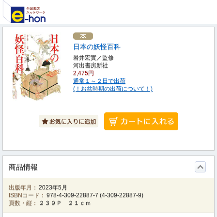
日本の妖怪百科
岩井宏實／監修
河出書房新社
2,475円
通常１～２日で出荷
(！お盆時期の出荷について！)
商品情報
出版年月：
2023年5月
ISBNコード：
978-4-309-22887-7
(
4-309-22887-9
)
頁数・縦：
２３９Ｐ ２１ｃｍ