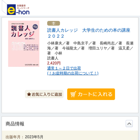
読書人カレッジ 大学生のための本の講座
２０２２
小林康夫／著 中島京子／著 長崎尚志／著 長瀬
海／著 今福龍太／著 増田ユリヤ／著 温又柔／
著 小林
読書人
2,420円
通常１～２日で出荷
(！お盆時期の出荷について！)
商品情報
出版年月：
2023年5月