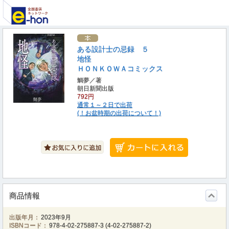
ある設計士の忌録 ５
地怪
ＨＯＮＫＯＷＡコミックス
鯛夢／著
朝日新聞出版
792円
通常１～２日で出荷
(！お盆時期の出荷について！)
商品情報
出版年月：
2023年9月
ISBNコード：
978-4-02-275887-3
(
4-02-275887-2
)