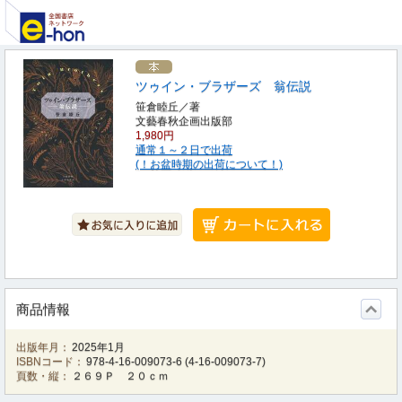
ツゥイン・ブラザーズ 翁伝説
笹倉睦丘／著
文藝春秋企画出版部
1,980円
通常１～２日で出荷
(！お盆時期の出荷について！)
商品情報
出版年月：
2025年1月
ISBNコード：
978-4-16-009073-6
(
4-16-009073-7
)
頁数・縦：
２６９Ｐ ２０ｃｍ