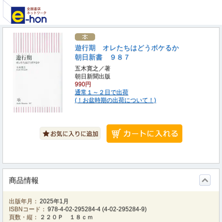
遊行期 オレたちはどうボケるか
朝日新書 ９８７
五木寛之／著
朝日新聞出版
990円
通常１～２日で出荷
(！お盆時期の出荷について！)
商品情報
出版年月：
2025年1月
ISBNコード：
978-4-02-295284-4
(
4-02-295284-9
)
頁数・縦：
２２０Ｐ １８ｃｍ