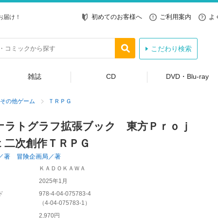
初めてのお客様へ
ご利用案内
よ
お届け！
こだわり検索
雑誌
CD
DVD・Blu-ray
その他ゲーム
ＴＲＰＧ
ナラトグラフ拡張ブック 東方Ｐｒｏｊ
ｔ二次創作ＴＲＰＧ
／著 冒険企画局／著
ＫＡＤＯＫＡＷＡ
2025年1月
ド
978-4-04-075783-4
（
4-04-075783-1
）
2,970円