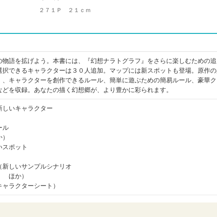
２７１Ｐ ２１ｃｍ
の物語を拡げよう。本書には、『幻想ナラトグラフ』をさらに楽しむための追
選択できるキャラクターは３０人追加。マップには新スポットも登場。原作の
」、キャラクターを創作できるルール、簡単に遊ぶための簡易ルール、豪華ク
などを収録。あなたの描く幻想郷が、より豊かに彩られます。
新しいキャラクター
ール
か）
いスポット
（新しいサンプルシナリオ
！ ほか）
キャラクターシート）