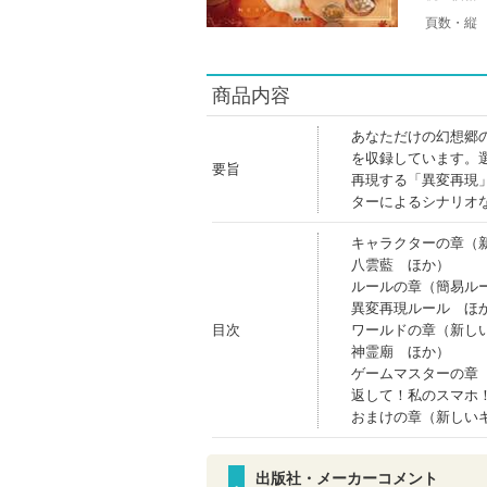
頁数・縦
商品内容
あなただけの幻想郷
を収録しています。
要旨
再現する「異変再現
ターによるシナリオ
キャラクターの章（
八雲藍 ほか）
ルールの章（簡易ル
異変再現ルール ほ
目次
ワールドの章（新し
神霊廟 ほか）
ゲームマスターの章
返して！私のスマホ
おまけの章（新しい
出版社・メーカーコメント