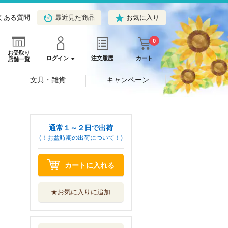
くある質問
最近見た商品
お気に入り
0
お受取り
ログイン
注文履歴
カート
店舗一覧
文具・雑貨
キャンペーン
通常１～２日で出荷
(！お盆時期の出荷について！)
カートに入れる
★お気に入りに追加
ブルービートダウ
ン 負け残り厄...
新紀元社