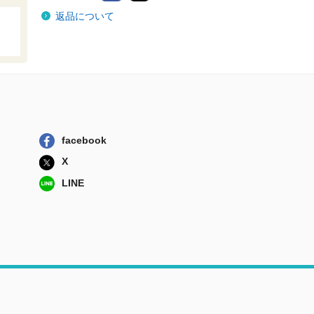
なにもない村
返品について
新紀元社
探偵の友達 フタ
リソウサゲスト...
新紀元社
ＨａｃＫ Ｃｌａ
Ｄ ＴＲＰＧ
ＫＡＤＯＫＡＷＡ
facebook
ブルービートダウ
X
ン 負け残り厄...
新紀元社
LINE
マルチジャンル・
ホラーＲＰＧイ...
新紀元社
なにもない村
新紀元社