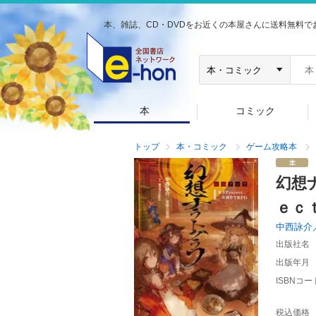
本、雑誌、CD・DVDをお近くの本屋さんに送料無料で
本
コミック
トップ
本・コミック
ゲーム攻略本
幻想
ｅｃ
中西詠介
出版社名
出版年月
ISBNコー
税込価格