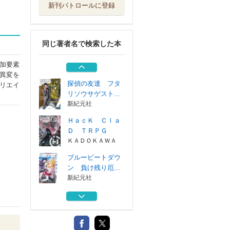
新刊パトロールに登録
マルチジャンル・
ホラーＲＰＧイ...
新紀元社
同じ著者名で検索した本
なにもない村
新紀元社
加要素
異変を
探偵の友達 フタ
リエイ
リソウサゲスト...
新紀元社
ＨａｃＫ Ｃｌａ
Ｄ ＴＲＰＧ
ＫＡＤＯＫＡＷＡ
ブルービートダウ
ン 負け残り厄...
新紀元社
マルチジャンル・
ホラーＲＰＧイ...
新紀元社