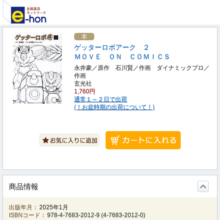
ゲッターロボアーク ２
ＭＯＶＥ ＯＮ ＣＯＭＩＣＳ
永井豪／原作 石川賢／作画 ダイナミックプロ／
作画
玄光社
1,760円
通常１～２日で出荷
(！お盆時期の出荷について！)
商品情報
出版年月：
2025年1月
ISBNコード：
978-4-7683-2012-9
(
4-7683-2012-0
)