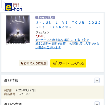
Ｊ－ＪＵＮ ＬＩＶＥ ＴＯＵＲ ２０２２
～Ｆａｌｌｉｎｂｏｗ～
ジェジュン
7,150円
メーカーに在庫有無を確認し、お取り寄せ
通常1週間~4週間で出荷 ※品切れ等で入手できな
(C)2023 K DASH/First JB music
い場合もございます
商品情報
発売日：
2023年9月27日
商品番号：
JJKD-87
商品の内容