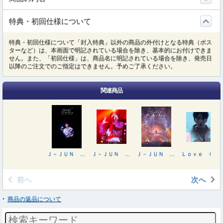
特典・初回仕様について
特典・初回仕様について「封入特典」以外の商品の外付けとなる特典（ポス
ターなど）は、本画面で明記されている場合を除き、基本的にお付けできま
せん。また、「初回仕様」は、商品名に明記されている場合を除き、発売日
以降のご注文でのご指定はできません。予めご了承ください。
関連商品
Ｊ－ＪＵＮ ＬＩＶＥ ＴＯＵＲ ２０２３ ｗｉｔｈ Ｌｏｖｅ Ｃｏｖｅｒｓ
Ｊ－ＪＵＮ ＬＩＶＥ ＴＯＵＲ ２０２３ ｗｉｔｈ Ｌｏｖｅ Ｃｏｖｅｒｓ
Ｊ－ＪＵＮ ＬＩＶＥ ＴＯＵＲ ２０２３ ｗｉｔｈ Ｌｏｖｅ Ｃｏｖｅｒｓ（プレミアム盤／初回生産限定盤）
Ｌｏｖｅ Ｃｏｖｅｒｓ ＩＩＩ（初回生産限定盤）
前へ
次へ
商品の返品について