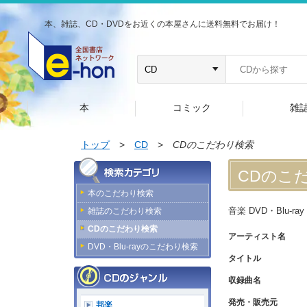
本、雑誌、CD・DVDをお近くの本屋さんに送料無料でお届け！
本
コミック
雑
トップ
>
CD
>
CDのこだわり検索
CDのこ
本のこだわり検索
音楽 DVD・Blu-r
雑誌のこだわり検索
CDのこだわり検索
アーティスト名
DVD・Blu-rayのこだわり検索
タイトル
収録曲名
発売・販売元
邦楽