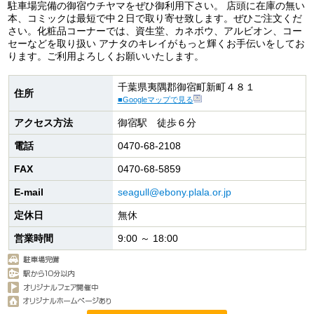
駐車場完備の御宿ウチヤマをぜひ御利用下さい。 店頭に在庫の無い
本、コミックは最短で中２日で取り寄せ致します。ぜひご注文くだ
さい。化粧品コーナーでは、資生堂、カネボウ、アルビオン、コー
セーなどを取り扱い アナタのキレイがもっと輝くお手伝いをしてお
ります。ご利用よろしくお願いいたします。
千葉県夷隅郡御宿町新町４８１
住所
■Googleマップで見る
アクセス方法
御宿駅 徒歩６分
電話
0470-68-2108
FAX
0470-68-5859
E-mail
seagull@ebony.plala.or.jp
定休日
無休
営業時間
9:00 ～ 18:00