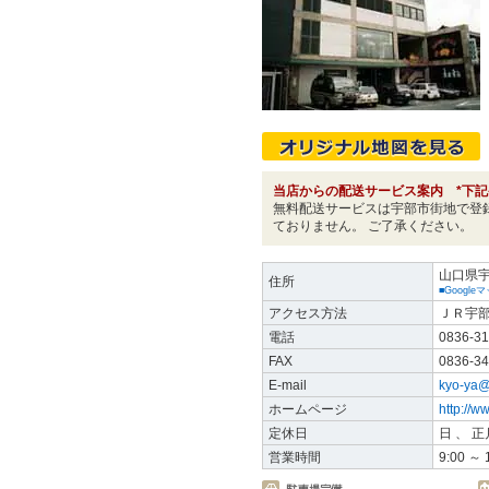
当店からの配送サービス案内 *下記
無料配送サービスは宇部市街地で登
ておりません。 ご了承ください。
山口県
住所
■Googl
アクセス方法
ＪＲ宇部
電話
0836-31
FAX
0836-34
E-mail
kyo-ya@
ホームページ
http://w
定休日
日 、 
営業時間
9:00 