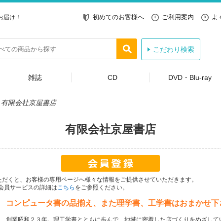
初めてのお客様へ
ご利用案内
よ
お届け！
こだわり検索
雑誌
CD
DVD・Blu-ray
>
有限会社京屋書店
有限会社京屋書店
いただくと、お客様の専用ページへ様々な情報をご提供させていただきます。
会員サービスの詳細は
こちら
をご参照ください。
コンピュータ書の品揃え、また理学書、工学書はおまかせ下
創業昭和２３年。理工学書とともに歩んで、地域に密着した店づくりをめざして