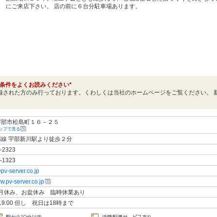
にご来店下さい。 店の前に６台分駐車場あります。
条件をよくお読みください*
録された方のみ行っております。くわしくは当社のホームページをご覧ください。 
宇部市松島町１６－２５
eマップで見る
線 宇部新川駅より徒歩２分
-2323
-1323
pv-server.co.jp
ww.pv-server.co.jp
正月休み、お盆休み 臨時休業あり
～ 19:00 但し 祝日は18時まで