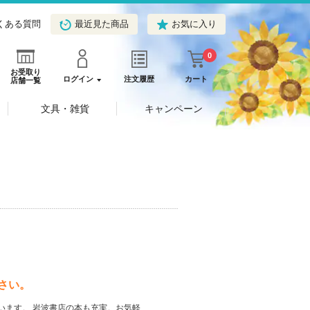
くある質問
最近見た商品
お気に入り
0
お受取り
ログイン
注文履歴
カート
店舗一覧
文具・雑貨
キャンペーン
さい。
います。 岩波書店の本も充実。お気軽