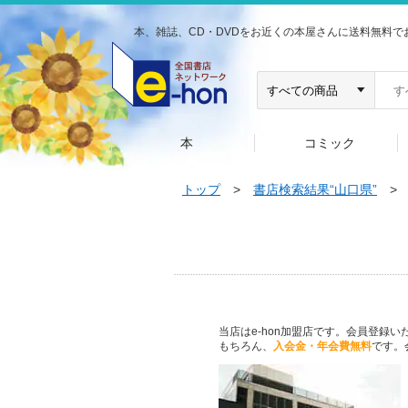
本、雑誌、CD・DVDをお近くの本屋さんに送料無料で
本
コミック
トップ
>
書店検索結果“山口県”
当店はe-hon加盟店です。会員登録
もちろん、
入会金・年会費無料
です。