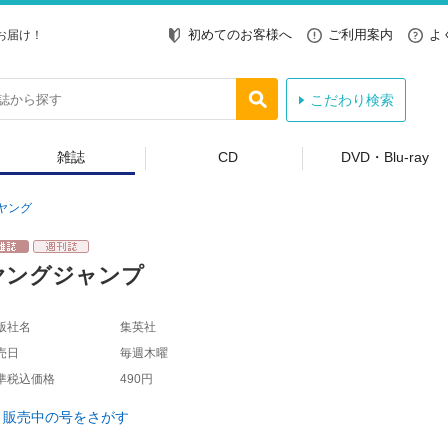
初めてのお客様へ
ご利用案内
よ
お届け！
こだわり検索
雑誌
CD
DVD・Blu-ray
ヤング
ヤングジャンプ
版社名
集英社
売日
毎週木曜
準税込価格
490円
販売中の号をさがす