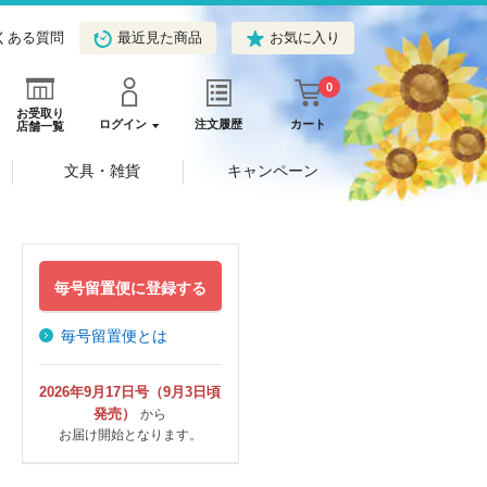
くある質問
最近見た商品
お気に入り
0
お受取り
ログイン
注文履歴
カート
店舗一覧
文具・雑貨
キャンペーン
毎号留置便に登録する
毎号留置便とは
2026年9月17日号（9月3日頃
発売）
から
お届け開始となります。