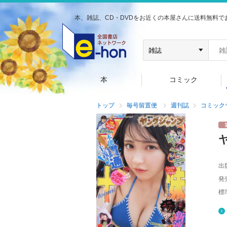
本、雑誌、CD・DVDをお近くの本屋さんに送料無料で
本
コミック
トップ
毎号留置便
週刊誌
コミック
出
発
標