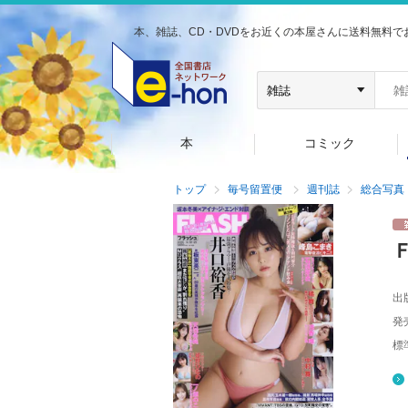
本、雑誌、CD・DVDをお近くの本屋さんに送料無料で
本
コミック
トップ
毎号留置便
週刊誌
総合写真
出
発
標