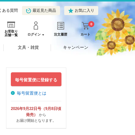
くある質問
最近見た商品
お気に入り
0
お受取り
ログイン
注文履歴
カート
店舗一覧
文具・雑貨
キャンペーン
毎号留置便に登録する
毎号留置便とは
2026年9月22日号（9月8日頃
発売）
から
お届け開始となります。