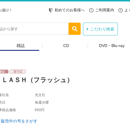
初めてのお客様へ
ご利用案内
よ
お届け！
こだわり検索
雑誌
CD
DVD・Blu-ray
ＦＬＡＳＨ（フラッシュ）
版社名
光文社
売日
毎週火曜
準税込価格
650円
販売中の号をさがす