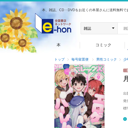
本、雑誌、CD・DVDをお近くの本屋さんに送料無料で
本
コミック
トップ
毎号留置便
男性コミック
少
出
発
標