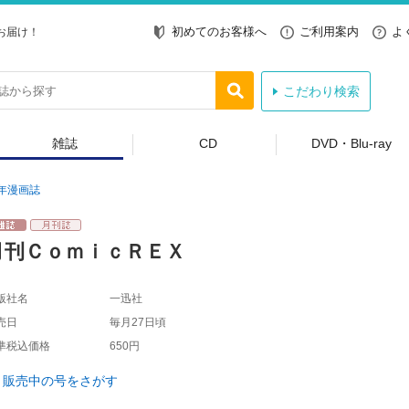
初めてのお客様へ
ご利用案内
よ
お届け！
こだわり検索
雑誌
CD
DVD・Blu-ray
年漫画誌
月刊ＣｏｍｉｃＲＥＸ
版社名
一迅社
売日
毎月27日頃
準税込価格
650円
販売中の号をさがす