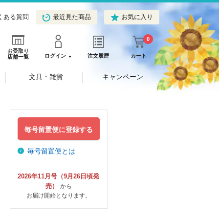
くある質問
最近見た商品
お気に入り
0
お受取り
ログイン
注文履歴
カート
店舗一覧
文具・雑貨
キャンペーン
毎号留置便に登録する
毎号留置便とは
2026年11月号（9月26日頃発
売）
から
お届け開始となります。