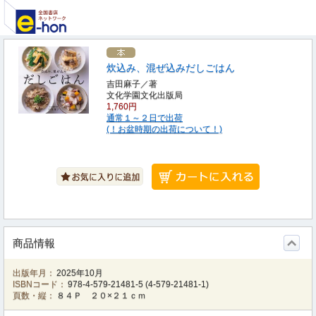
炊込み、混ぜ込みだしごはん
吉田麻子／著
文化学園文化出版局
1,760円
通常１～２日で出荷
(！お盆時期の出荷について！)
商品情報
出版年月：
2025年10月
ISBNコード：
978-4-579-21481-5
(
4-579-21481-1
)
頁数・縦：
８４Ｐ ２０×２１ｃｍ