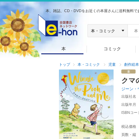
本、雑誌、CD・DVDをお近くの本屋さんに送料無料で
本
コミック
トップ
本・コミック
児童
創作絵本
クマ
ジーン・
出版社名
出版年月
ISBNコー
税込価格
頁数・縦