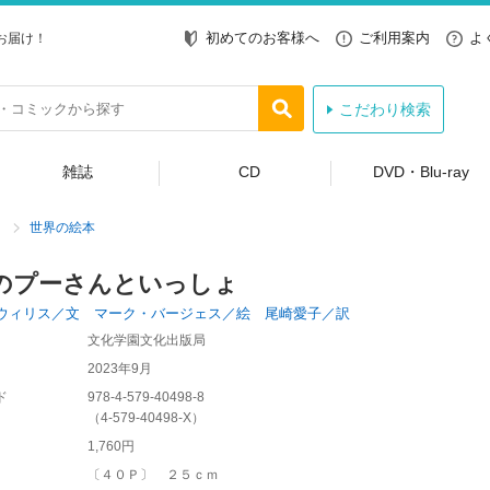
初めてのお客様へ
ご利用案内
よ
お届け！
こだわり検索
雑誌
CD
DVD・Blu-ray
世界の絵本
のプーさんといっしょ
ウィリス／文 マーク・バージェス／絵 尾崎愛子／訳
文化学園文化出版局
2023年9月
ド
978-4-579-40498-8
（
4-579-40498-X
）
1,760円
〔４０Ｐ〕 ２５ｃｍ