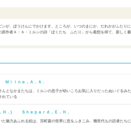
ビンが、ぼうけんにでかけます。ところが、いつのまにか、だれかがふたりに
の原作者Ａ・Ａ・ミルンの詩「ぼくたち ふたり」から着想を得て、新しく書
) Ｍｉｌｎｅ，Ａ．Ａ．
さんとなかまたちは、ミルンの息子が幼いころお気に入りだったぬいぐるみ
されている
Ｅ．Ｈ．) Ｓｈｅｐａｒｄ，Ｅ．Ｈ．
いた魅力あふれる絵は、百町森の世界に息をふきこみ、幾世代もの読者たち