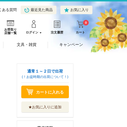
くある質問
最近見た商品
お気に入り
0
お受取り
ログイン
注文履歴
カート
店舗一覧
文具・雑貨
キャンペーン
通常１～２日で出荷
(！お盆時期の出荷について！)
カートに入れる
★お気に入りに追加