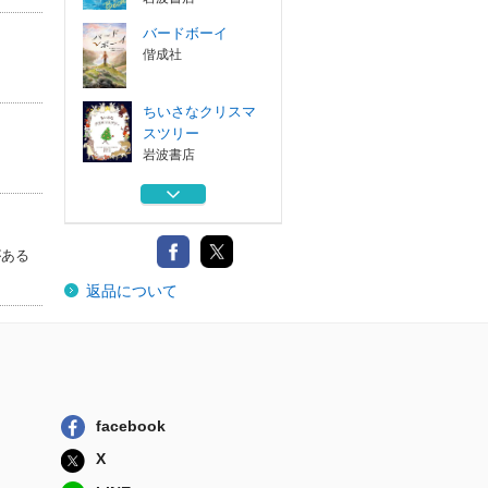
バードボーイ
偕成社
ちいさなクリスマ
スツリー
岩波書店
カルディコット・
プレイスの子ど...
偕成社
がある
森に帰らなかった
返品について
カラス
徳間書店
ベック ぼくたち
の小川をすくえ！
岩波書店
バードボーイ
facebook
偕成社
X