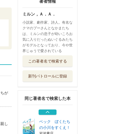
著者情報
ミルン，Ａ．Ａ．
小説家、劇作家、詩人。有名な
クマのプーさんとなかまたち
は、ミルンの息子が幼いころお
気に入りだったぬいぐるみたち
がモデルとなっており、今や世
界じゅうで愛されている
ちいさなクリスマ
この著者名で検索する
スツリー
岩波書店
新刊パトロールに登録
カルディコット・
プレイスの子ど...
偕成社
たちが
同じ著者名で検索した本
森に帰らなかった
カラス
徳間書店
ベック ぼくたち
に親し
の小川をすくえ！
岩波書店