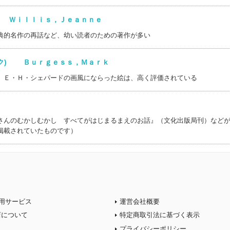
) Ｗｉｌｌｉｓ，Ｊｅａｎｎｅ
典的名作の再話など、幼い読者のための著作が多い
ーク) Ｂｕｒｇｅｓｓ，Ｍａｒｋ
。Ｅ・Ｈ・シェパードの画風にならった絵は、高く評価されている
さんのむかしむかし すべてがはじまるまえのお話』（文化出版局刊）など
掲載されていたものです）
用サービス
運営会社概要
店について
特定商取引法に基づく表示
プライバシーポリシー