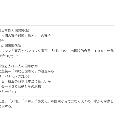
（日常性と国際関係）
「人間の安全保障」論と人々の安全
安全
」の国際関係論）
ヘルシンキ宣言とバンコック宣言―人権についての国際的合意（１９９０年代
政治のなかで
国境と人権―人の国際移動
化主義―「内なる国際化」の視点から
ローバル化への対応）
える（最近の戦争は本当に新しいか
ル会―ＮＧＯ活動とその思想
争と平和」）
安全」「人権」「平和」「多文化」を国家からではなく人々の日常から考察し
提示する。