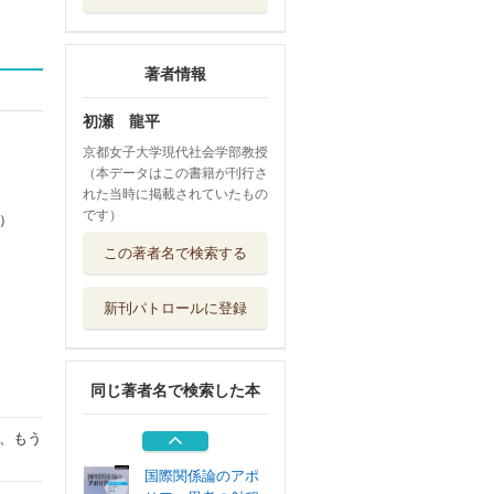
著者情報
初瀬 龍平
京都女子大学現代社会学部教授
（本データはこの書籍が刊行さ
れた当時に掲載されていたもの
です）
）
国際関係論の生成
この著者名で検索する
と展開 日本の...
ナカニシヤ出版
新刊パトロールに登録
国際関係のなかの
子どもたち
晃洋書房
同じ著者名で検索した本
人間存在の国際関
係論 グローバ...
、もう
法政大学出版局
国際関係論のアポ