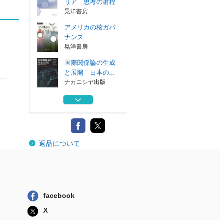
リア 思考の射程
晃洋書房
アメリカの核ガバ
ナンス
晃洋書房
国際関係論の生成
と展開 日本の...
ナカニシヤ出版
国際関係のなかの
子どもたち
晃洋書房
人間存在の国際関
返品について
係論 グローバ...
法政大学出版局
国際関係論のアポ
リア 思考の射程
晃洋書房
facebook
アメリカの核ガバ
X
ナンス