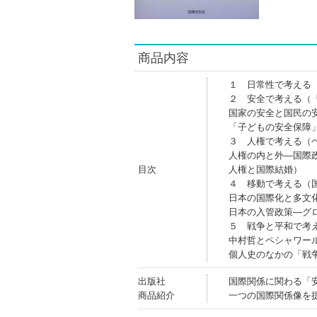
商品内容
１ 日常性で考える
２ 安全で考える（
国家の安全と国民の
「子どもの安全保障
３ 人権で考える（
人権の内と外―国際
目次
人権と国際結婚）
４ 移動で考える（
日本の国際化と多文
日本の入管政策―グ
５ 戦争と平和で考
中村哲とペシャワー
個人史のなかの「戦
出版社
国際関係に関わる「
商品紹介
一つの国際関係像を