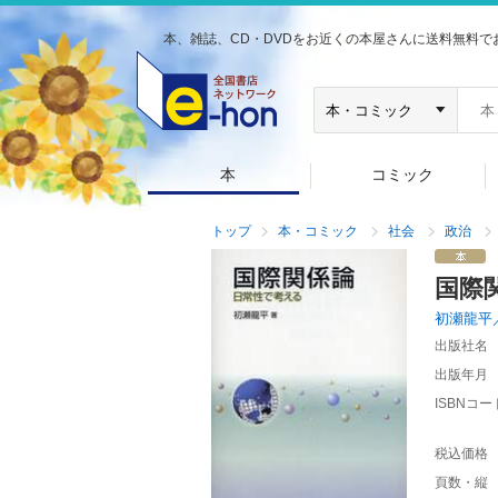
本、雑誌、CD・DVDをお近くの本屋さんに送料無料で
本
コミック
トップ
本・コミック
社会
政治
国際
初瀬龍平
出版社名
出版年月
ISBNコー
税込価格
頁数・縦