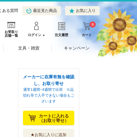
くある質問
最近見た商品
お気に入り
0
お受取り
ログイン
注文履歴
カート
店舗一覧
文具・雑貨
キャンペーン
メーカーに在庫有無を確認
し、お取り寄せ
通常1週間~4週間で出荷 ※品
切れ等で入手できない場合もご
ざいます
カートに入れる
（お取り寄せ）
★お気に入りに追加