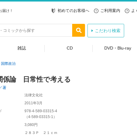
初めてのお客様へ
ご利用案内
よ
お届け！
こだわり検索
雑誌
CD
DVD・Blu-ray
国際政治
関係論 日常性で考える
／著
法律文化社
2011年3月
ド
978-4-589-03315-4
（
4-589-03315-1
）
3,080円
２８３Ｐ ２１ｃｍ