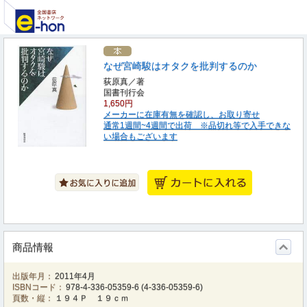
なぜ宮崎駿はオタクを批判するのか
荻原真／著
国書刊行会
1,650円
メーカーに在庫有無を確認し、お取り寄せ
通常1週間~4週間で出荷 ※品切れ等で入手できな
い場合もございます
商品情報
出版年月：
2011年4月
ISBNコード：
978-4-336-05359-6
(
4-336-05359-6
)
頁数・縦：
１９４Ｐ １９ｃｍ