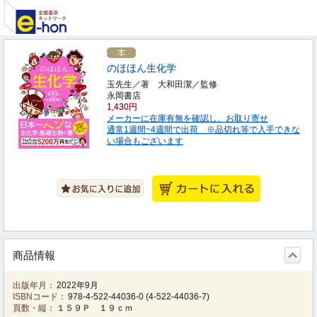
のほほん生化学
玉先生／著 大和田潔／監修
永岡書店
1,430円
メーカーに在庫有無を確認し、お取り寄せ
通常1週間~4週間で出荷 ※品切れ等で入手できな
い場合もございます
商品情報
出版年月：
2022年9月
ISBNコード：
978-4-522-44036-0
(
4-522-44036-7
)
頁数・縦：
１５９Ｐ １９ｃｍ