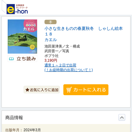
小さな生きものの春夏秋冬 しゃしん絵本
１８
カエル
池田菜津美／文・構成
武田晋一／写真
ポプラ社
3,190円
通常１～２日で出荷
(！お盆時期の出荷について！)
商品情報
出版年月：
2024年3月