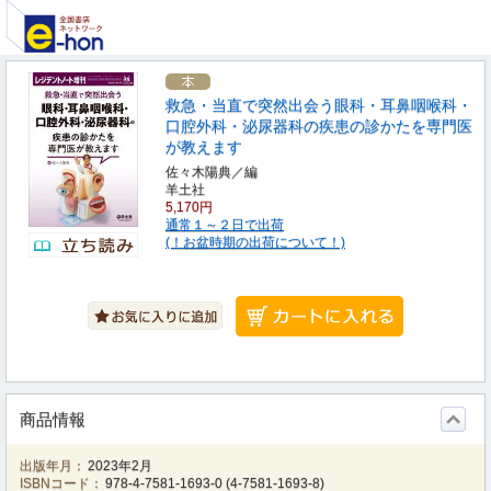
救急・当直で突然出会う眼科・耳鼻咽喉科・
口腔外科・泌尿器科の疾患の診かたを専門医
が教えます
佐々木陽典／編
羊土社
5,170円
通常１～２日で出荷
(！お盆時期の出荷について！)
商品情報
出版年月：
2023年2月
ISBNコード：
978-4-7581-1693-0
(
4-7581-1693-8
)