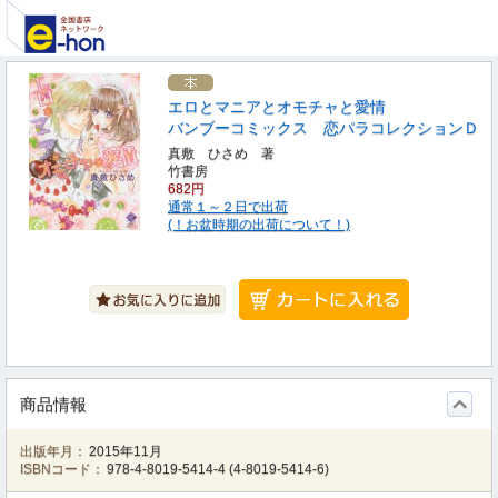
エロとマニアとオモチャと愛情
バンブーコミックス 恋パラコレクションＤ
真敷 ひさめ 著
竹書房
682円
通常１～２日で出荷
(！お盆時期の出荷について！)
商品情報
出版年月：
2015年11月
ISBNコード：
978-4-8019-5414-4
(
4-8019-5414-6
)