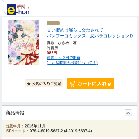
甘い蜜約は淫らに交わされて
バンブーコミックス 恋パラコレクションＤ
真敷 ひさめ 著
竹書房
682円
通常１～２日で出荷
(！お盆時期の出荷について！)
商品情報
出版年月：
2016年11月
ISBNコード：
978-4-8019-5687-2
(
4-8019-5687-4
)