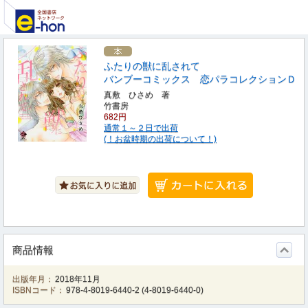
ふたりの獣に乱されて
バンブーコミックス 恋パラコレクションＤ
真敷 ひさめ 著
竹書房
682円
通常１～２日で出荷
(！お盆時期の出荷について！)
商品情報
出版年月：
2018年11月
ISBNコード：
978-4-8019-6440-2
(
4-8019-6440-0
)