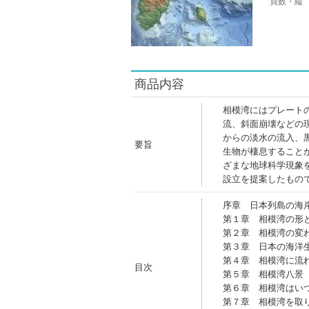
頁数・縦
商品内容
相模湾にはプレート
流、斜面崩壊などの
からの淡水の流入、
要旨
生物が棲息すること
ざまな地球科学現象
設立を提案したもの
序章 日本列島の海
第１章 相模湾の形
第２章 相模湾の変
第３章 日本の海洋
第４章 相模湾に流
目次
第５章 相模湾八景
第６章 相模湾はい
第７章 相模湾を取