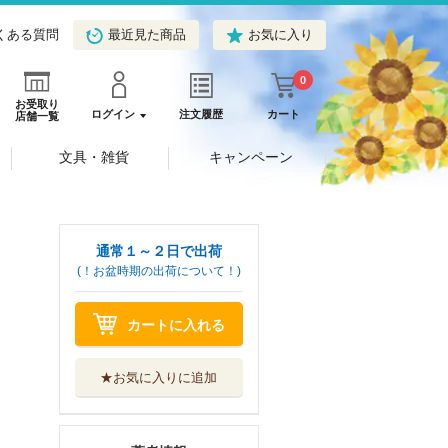
くある質問
最近見た商品
お気に入り
0
お受取り
ログイン
注文履歴
カート
店舗一覧
文具・雑貨
キャンペーン
通常１～２日で出荷
(！お盆時期の出荷について！)
カートに入れる
★お気に入りに追加