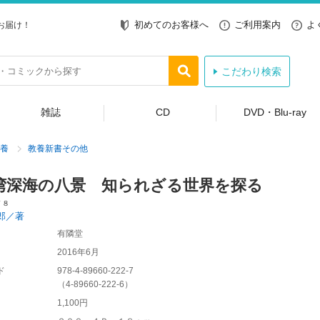
初めてのお客様へ
ご利用案内
よ
お届け！
こだわり検索
雑誌
CD
DVD・Blu-ray
養
教養新書その他
湾深海の八景 知られざる世界を探る
７８
郎／著
有隣堂
2016年6月
ド
978-4-89660-222-7
（
4-89660-222-6
）
1,100円