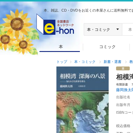
本、雑誌、CD・DVDをお近くの本屋さんに送料無料で
本
コミック
トップ
本・コミック
新書・選書
教
相模
有隣新書 
藤岡換太
出版社名
出版年月
ISBNコー
税込価格