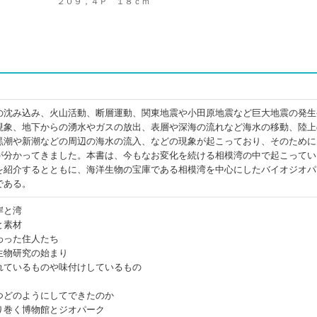
２０９，４Ｐ １８ｃｍ
の沈み込み、火山活動、断層運動、関東地震や小田原地震など巨大地震の発生
現象、地下からの湧水やガスの放出、表層や深海の流れなど海水の移動、陸上
黒潮や新潮などの周辺の海水の流入、などの現象が起こっており、そのために
が分かってきました。本書は、今もなお変化を続ける相模湾の中で起こってい
を紹介するとともに、海洋生物の宝庫である相模湾を中心にしたバイオジオパ
である。
岸と湾
と素材
わった住人たち
生物研究の始まり
れているものや味付けしているもの
つどのようにしてできたのか
り巻く博物館とジオパーク