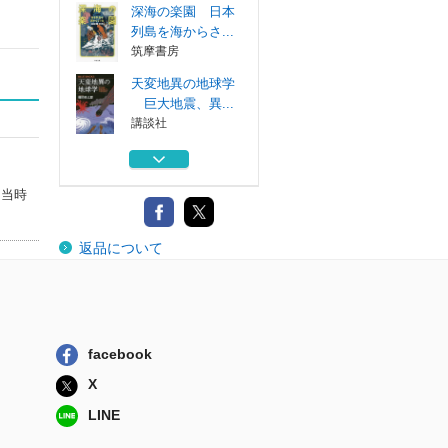
深海の楽園 日本
列島を海からさ...
筑摩書房
天変地異の地球学
巨大地震、異...
講談社
見えない絶景 深
海底巨大地形
た当時
講談社
世界でいちばん素
返品について
敵な海の教室
三才ブックス
世界の河川地球科
学大図鑑
河出書房新社
facebook
深海の楽園 日本
X
列島を海からさ...
筑摩書房
LINE
天変地異の地球学