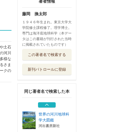
著者情報
藤岡 換太郎
１９４６年生まれ。東京大学大
学院修士課程修了。理学博士。
専門は海洋底地球科学（本デー
タはこの書籍が刊行された当時
に掲載されていたものです）
や土石
天変地異の地球学
の河川
この著者名で検索する
巨大地震、異...
多様な
講談社
るさま
新刊パトロールに登録
ークの
見えない絶景 深
海底巨大地形
講談社
同じ著者名で検索した本
世界でいちばん素
敵な海の教室
三才ブックス
世界の河川地球科
学大図鑑
河出書房新社