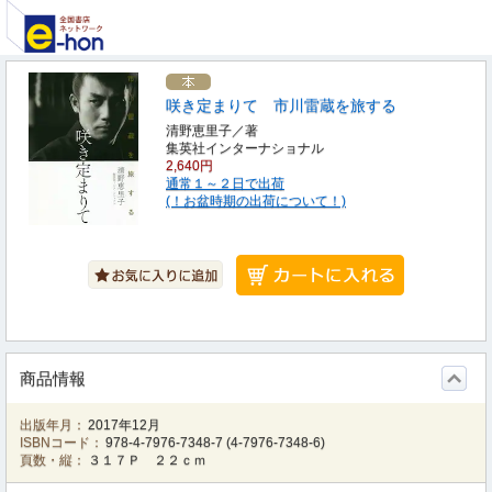
咲き定まりて 市川雷蔵を旅する
清野恵里子／著
集英社インターナショナル
2,640円
通常１～２日で出荷
(！お盆時期の出荷について！)
商品情報
出版年月：
2017年12月
ISBNコード：
978-4-7976-7348-7
(
4-7976-7348-6
)
頁数・縦：
３１７Ｐ ２２ｃｍ