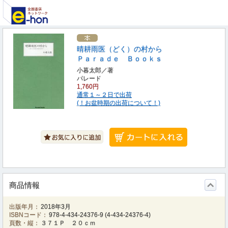
晴耕雨医（どく）の村から
Ｐａｒａｄｅ Ｂｏｏｋｓ
小暮太郎／著
パレード
1,760円
通常１～２日で出荷
(！お盆時期の出荷について！)
商品情報
出版年月：
2018年3月
ISBNコード：
978-4-434-24376-9
(
4-434-24376-4
)
頁数・縦：
３７１Ｐ ２０ｃｍ