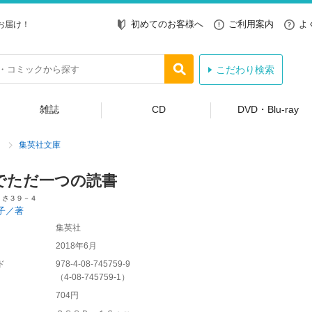
初めてのお客様へ
ご利用案内
よ
お届け！
こだわり検索
雑誌
CD
DVD・Blu-ray
集英社文庫
でただ一つの読書
 さ３９－４
子／著
集英社
2018年6月
ド
978-4-08-745759-9
（
4-08-745759-1
）
704円