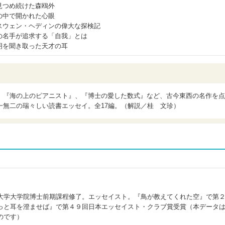
見つめ続けた森鴎外
の中で開かれた心眼
スウェン・ヘディンの偉大な探検記
の名手が追求する「自我」とは
明を聞き取った天才の耳
、『海の上のピアニスト』、『博士の愛した数式』など、古今東西の名作を点
一無二の瑞々しい読書エッセイ。全17編。（解説／桂 文珍）
大学大学院博士前期課程修了。エッセイスト。『鳥が教えてくれた空』で第
っと耳を澄ませば』で第４９回日本エッセイスト・クラブ賞受賞（本データ
のです）