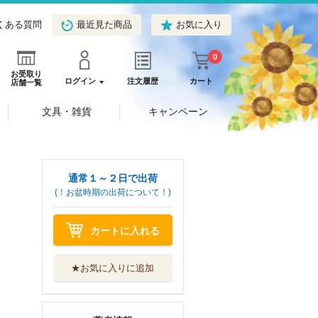
くある質問
最近見た商品
お気に入り
0
お受取り
ログイン
注文履歴
カート
店舗一覧
文具・雑貨
キャンペーン
通常１～２日で出荷
(！お盆時期の出荷について！)
カートに入れる
★お気に入りに追加