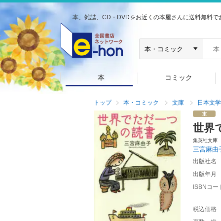
本、雑誌、CD・DVDをお近くの本屋さんに送料無料で
本
コミック
トップ
本・コミック
文庫
日本文学
世界
集英社文庫
三宮麻由
出版社名
出版年月
ISBNコー
税込価格