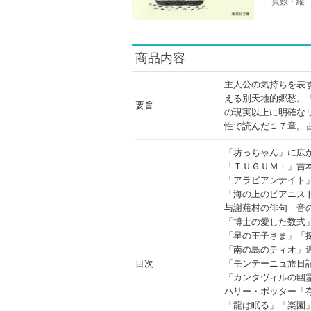
頁数・縦
商品内容
主人公の気持ちを表
える別天地的郷愁。
要旨
の現実以上に明確な
性で読んだ１７章。
「坊っちゃん」に広
「ＴＵＧＵＭＩ」吉
「アラビアンナイト
「海の上のピアニス
与謝蕪村の俳句 音
「博士の愛した数式
「星の王子さま」「
「南の島のティオ」
目次
「モンテーニュ旅日
「カンタヴィルの幽
ハリー・ポッター「
「龍は眠る」「楽園