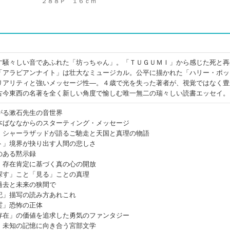
２８８Ｐ １６ｃｍ
す騒々しい音であふれた「坊っちゃん」。「ＴＵＧＵＭＩ」から感じた死と再
「アラビアンナイト」は壮大なミュージカル。公平に描かれた「ハリー・ポッ
リアリティと強いメッセージ性―。４歳で光を失った著者が、視覚ではなく豊
古今東西の名著を全く新しい角度で愉しむ唯一無二の瑞々しい読書エッセイ。
がる漱石先生の音世界
本ばななからのスターティング・メッセージ
」シャーラザッドが語るご馳走と天国と真理の物語
ト」境界が抉り出す人間の悲しさ
のある黙示録
」存在肯定に基づく真の心の開放
探す」こと「見る」ことの真理
過去と未来の狭間で
記」描写の読み方あれこれ
霊」恐怖の正体
存在」の価値を追求した勇気のファンタジー
」未知の記憶に向き合う宮部文学