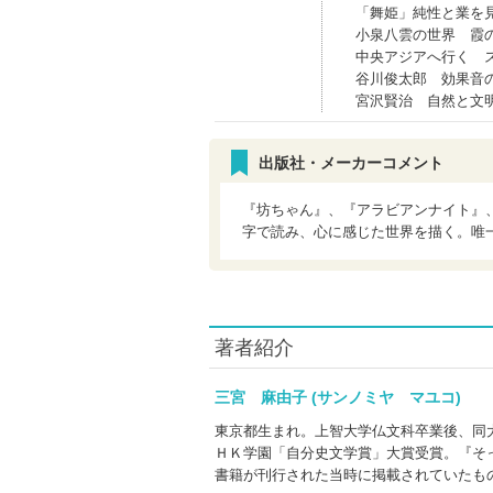
「舞姫」純性と業を
小泉八雲の世界 霞
中央アジアへ行く 
谷川俊太郎 効果音
宮沢賢治 自然と文
出版社・メーカーコメント
『坊ちゃん』、『アラビアンナイト』
字で読み、心に感じた世界を描く。唯
著者紹介
三宮 麻由子 (サンノミヤ マユコ)
東京都生まれ。上智大学仏文科卒業後、同
ＨＫ学園「自分史文学賞」大賞受賞。『そ
書籍が刊行された当時に掲載されていたも