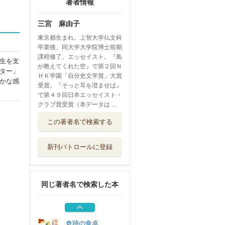
著者情報
三宮 麻由子
東京都生まれ。上智大学仏文科
卒業後、同大学大学院博士前期
課程修了。エッセイスト。『鳥
生を支
が教えてくれた空』で第２回Ｎ
ター」
ＨＫ学園「自分史文学賞」大賞
かな感
受賞。『そっと耳を澄ませば』
で第４９回日本エッセイスト・
クラブ賞受賞（本データは …
フランツ・リスト
この著者名で検索する
深音の伝道師
アルテスパブリ...
新刊パトロールに登録
センス・オブ・何
だあ？ 感じて...
福音館書店
同じ著者名で検索した本
四季を詠む ３６
５日の体感
集英社
奇跡の食卓