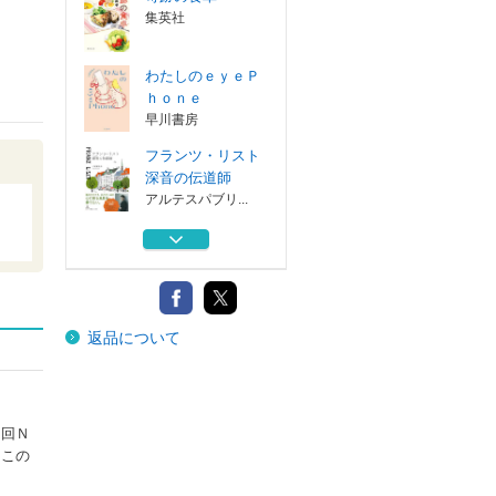
集英社
わたしのｅｙｅＰ
ｈｏｎｅ
早川書房
フランツ・リスト
深音の伝道師
アルテスパブリ...
センス・オブ・何
だあ？ 感じて...
福音館書店
四季を詠む ３６
返品について
５日の体感
集英社
奇跡の食卓
集英社
２回Ｎ
はこの
わたしのｅｙｅＰ