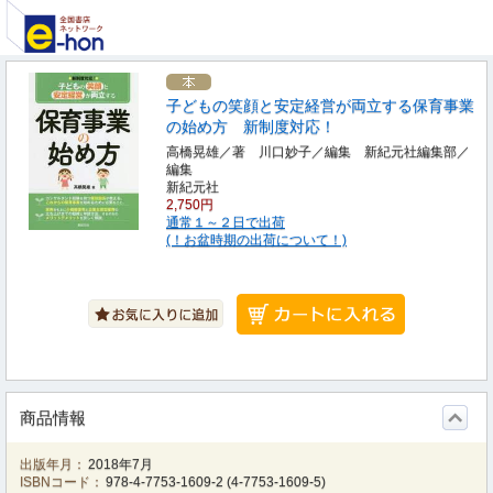
子どもの笑顔と安定経営が両立する保育事業
の始め方 新制度対応！
高橋晃雄／著 川口妙子／編集 新紀元社編集部／
編集
新紀元社
2,750円
通常１～２日で出荷
(！お盆時期の出荷について！)
商品情報
出版年月：
2018年7月
ISBNコード：
978-4-7753-1609-2
(
4-7753-1609-5
)