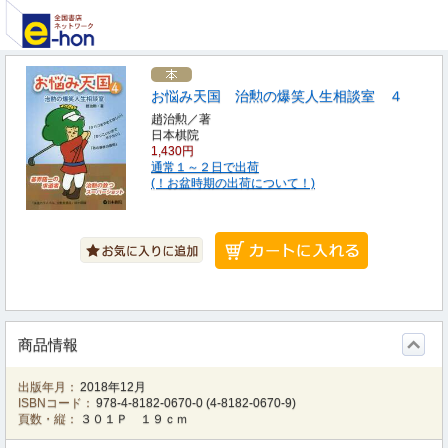
お悩み天国 治勲の爆笑人生相談室 ４
趙治勲／著
日本棋院
1,430円
通常１～２日で出荷
(！お盆時期の出荷について！)
商品情報
出版年月：
2018年12月
ISBNコード：
978-4-8182-0670-0
(
4-8182-0670-9
)
頁数・縦：
３０１Ｐ １９ｃｍ