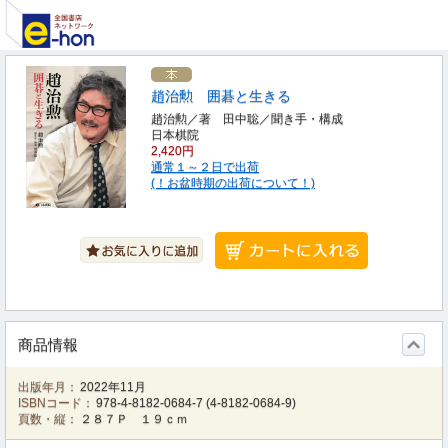
趙治勲 囲碁と生きる
趙治勲／著 田中聡／聞き手・構成
日本棋院
2,420円
通常１～２日で出荷
(！お盆時期の出荷について！)
商品情報
出版年月：
2022年11月
ISBNコード：
978-4-8182-0684-7
(
4-8182-0684-9
)
頁数・縦：
２８７Ｐ １９ｃｍ