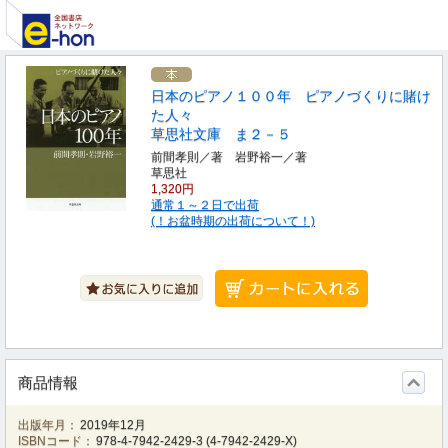
日本のピアノ１００年 ピアノづくりに賭け
た人々
草思社文庫 ま２－５
前間孝則／著 岩野裕一／著
草思社
1,320円
通常１～２日で出荷
(！お盆時期の出荷について！)
商品情報
出版年月：
2019年12月
ISBNコード：
978-4-7942-2429-3
(
4-7942-2429-X
)