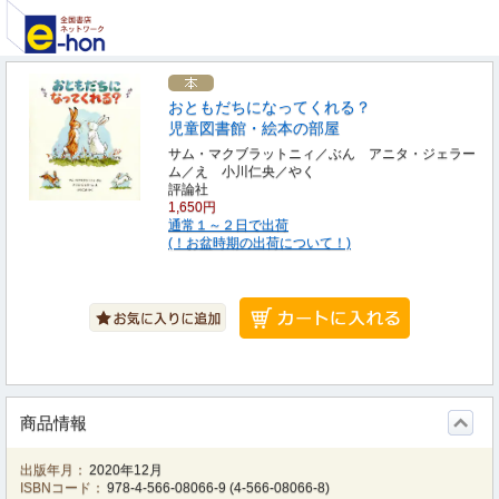
おともだちになってくれる？
児童図書館・絵本の部屋
サム・マクブラットニィ／ぶん アニタ・ジェラー
ム／え 小川仁央／やく
評論社
1,650円
通常１～２日で出荷
(！お盆時期の出荷について！)
商品情報
出版年月：
2020年12月
ISBNコード：
978-4-566-08066-9
(
4-566-08066-8
)