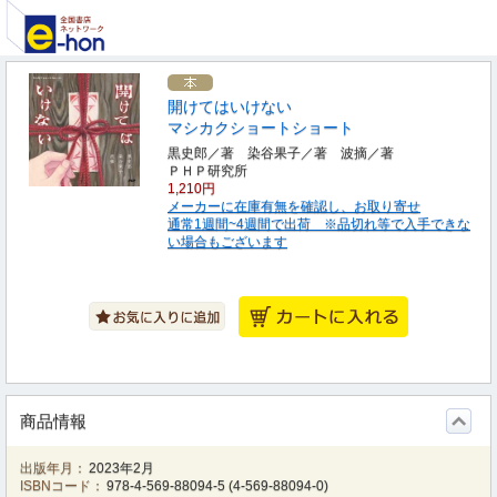
開けてはいけない
マシカクショートショート
黒史郎／著 染谷果子／著 波摘／著
ＰＨＰ研究所
1,210円
メーカーに在庫有無を確認し、お取り寄せ
通常1週間~4週間で出荷 ※品切れ等で入手できな
い場合もございます
商品情報
出版年月：
2023年2月
ISBNコード：
978-4-569-88094-5
(
4-569-88094-0
)