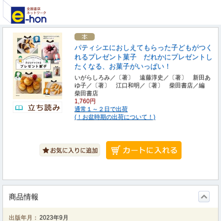
パティシエにおしえてもらった子どもがつく
れるプレゼント菓子 だれかにプレゼントし
たくなる、お菓子がいっぱい！
いがらしろみ／〔著〕 遠藤淳史／〔著〕 新田あ
ゆ子／〔著〕 江口和明／〔著〕 柴田書店／編
柴田書店
1,760円
通常１～２日で出荷
(！お盆時期の出荷について！)
商品情報
出版年月：
2023年9月