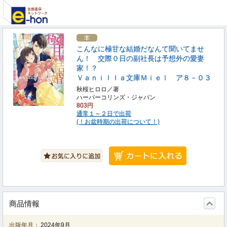
こんなに極甘な結婚だなんて聞いてませ
ん！ 交際０日の副社長は予想外の愛妻
家！？
Ｖａｎｉｌｌａ文庫Ｍｉｅｌ ア８－０３
秋桜ヒロロ／著
ハーパーコリンズ・ジャパン
803円
通常１～２日で出荷
(！お盆時期の出荷について！)
商品情報
出版年月：
2024年9月