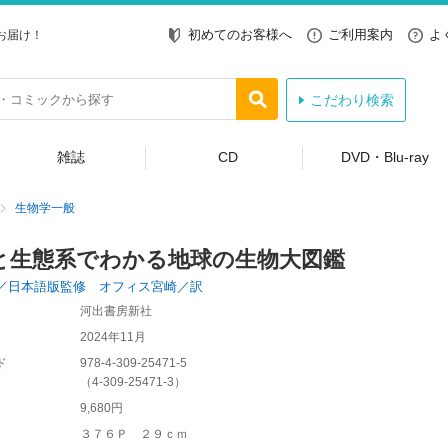
初めてのお客様へ
ご利用案内
よ
お届け！
こだわり検索
雑誌
CD
DVD・Blu-ray
生物学一般
と生態系でわかる地球の生物大図鑑
／日本語版監修 オフィス宮崎／訳
河出書房新社
2024年11月
ド
978-4-309-25471-5
（
4-309-25471-3
）
9,680円
３７６Ｐ ２９ｃｍ