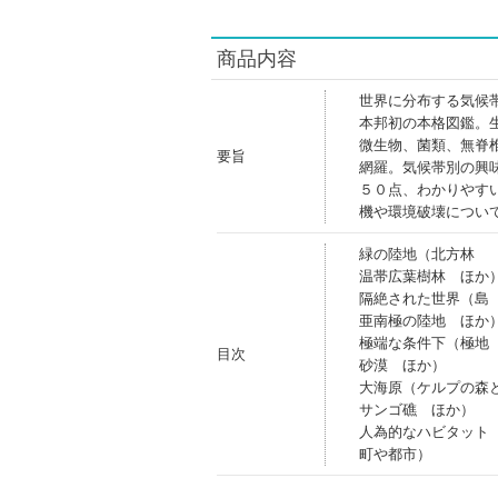
商品内容
世界に分布する気候
本邦初の本格図鑑。
微生物、菌類、無脊
要旨
網羅。気候帯別の興
５０点、わかりやす
機や環境破壊につい
緑の陸地（北方林
温帯広葉樹林 ほか
隔絶された世界（島
亜南極の陸地 ほか
極端な条件下（極地
目次
砂漠 ほか）
大海原（ケルプの森
サンゴ礁 ほか）
人為的なハビタット
町や都市）