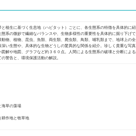
帯と植生に基づく生息地（ハビタット）ごとに、各生態系の特徴を具体的に紹
生態系の微妙で繊細なバランスや、生物多様性の重要性を具体的に掘り下げて
椎動物、植物、昆虫、魚類、両生類、爬虫類、鳥類、哺乳類まで、地球上の全
味深い生態や、具体的な生物どうしの驚異的な関係を紹介。珍しく貴重な写真
い図解や地図、グラフなど約３６０点。人間による生態系の破壊と分断による
ての警告と、環境保護活動の解説。
）
）
と海草の藻場
（耕作地と牧草地