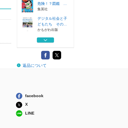
危険！？図鑑 ...
集英社
デジタル社会と子
どもたち その...
かもがわ出版
超楽器
世界思想社
センス・オブ・ワ
返品について
ンダーを語る
かもがわ出版
読まなかったら超
危険！？図鑑 ...
集英社
facebook
読まなかったら超
X
危険！？図鑑 ...
集英社
LINE
デジタル社会と子
どもたち その...