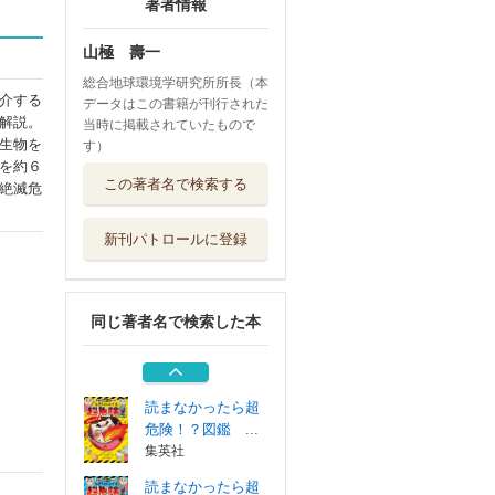
著者情報
山極 壽一
総合地球環境学研究所所長（本
介する
データはこの書籍が刊行された
解説。
当時に掲載されていたもので
生物を
す）
を約６
デジタル社会と子
この著者名で検索する
絶滅危
どもたち その...
かもがわ出版
新刊パトロールに登録
超楽器
世界思想社
同じ著者名で検索した本
センス・オブ・ワ
ンダーを語る
かもがわ出版
読まなかったら超
危険！？図鑑 ...
集英社
読まなかったら超