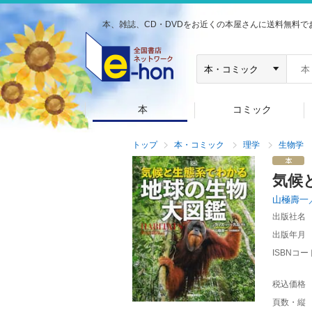
本、雑誌、CD・DVDをお近くの本屋さんに送料無料で
本
コミック
トップ
本・コミック
理学
生物学
気候
山極壽一
出版社名
出版年月
ISBNコー
税込価格
頁数・縦