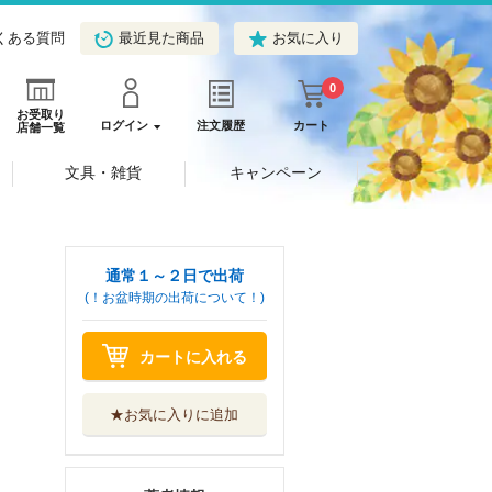
くある質問
最近見た商品
お気に入り
0
お受取り
ログイン
注文履歴
カート
店舗一覧
文具・雑貨
キャンペーン
通常１～２日で出荷
(！お盆時期の出荷について！)
カートに入れる
★お気に入りに追加